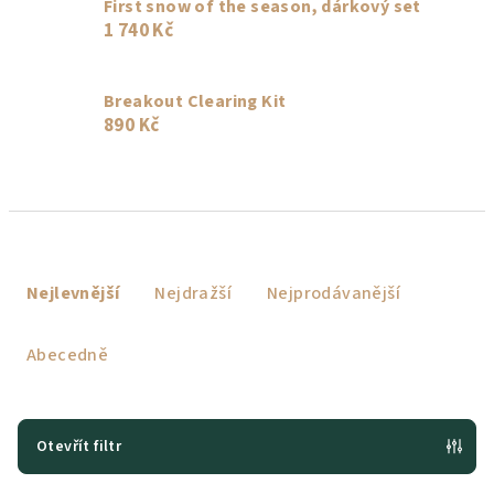
First snow of the season, dárkový set
1 740 Kč
Breakout Clearing Kit
890 Kč
Ř
a
Nejlevnější
Nejdražší
Nejprodávanější
z
e
Abecedně
n
í
p
Otevřít filtr
r