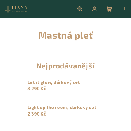
Přejít
na
obsah
Nákupní
Hledat
Přihlášení
Mastná pleť
košík
Nejprodávanější
Let it glow, dárkový set
3 290 Kč
Light up the room, dárkový set
2 390 Kč