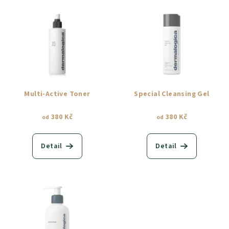
V
o
ý
d
p
u
i
k
s
t
p
ů
r
Multi-Active Toner
Special Cleansing Gel
o
380 Kč
380 Kč
d
od
od
u
k
Detail
Detail
t
ů