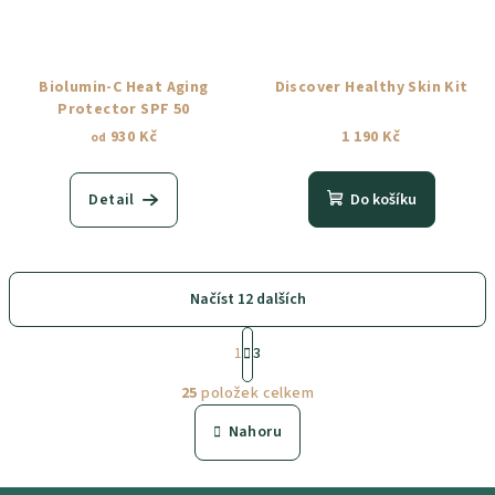
Biolumin-C Heat Aging
Discover Healthy Skin Kit
Protector SPF 50
930 Kč
1 190 Kč
od
Detail
Do košíku
Načíst 12 dalších
S
1
3
t
O
r
25
položek celkem
á
v
n
l
Nahoru
k
á
o
d
v