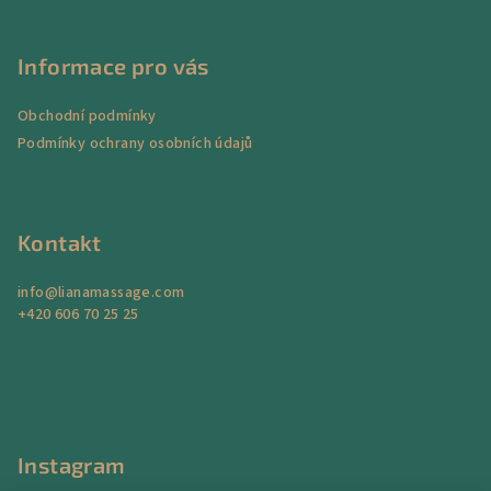
Z
a
á
n
á
c
í
í
p
Informace pro vás
p
a
r
Obchodní podmínky
t
v
Podmínky ochrany osobních údajů
í
k
y
v
ý
Kontakt
p
i
info
@
lianamassage.com
s
+420 606 70 25 25
u
Instagram