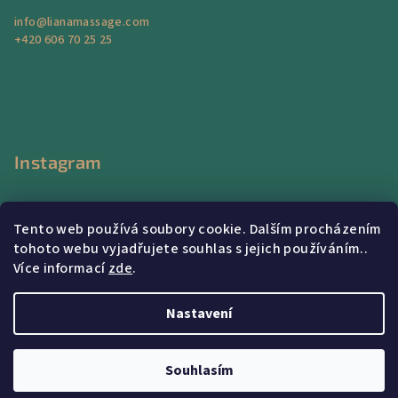
y
v
info
@
lianamassage.com
+420 606 70 25 25
ý
p
i
s
u
Instagram
Tento web používá soubory cookie. Dalším procházením
tohoto webu vyjadřujete souhlas s jejich používáním..
Více informací
zde
.
Sledovat na Instagramu
Nastavení
Copyright 2026
Liana Massage Center
. Všechna práva
vyhrazena.
Souhlasím
Vytvořil Shoptet