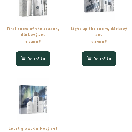
i
k
s
t
p
ů
r
First snow of the season,
Light up the room, dárkový
o
dárkový set
set
1 740 Kč
2 390 Kč
d
u
k
Do košíku
Do košíku
t
ů
Let it glow, dárkový set