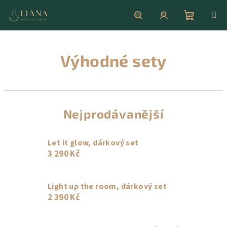
Přejít
na
obsah
Nákupní
Hledat
Přihlášení
Výhodné sety
košík
Nejprodávanější
Let it glow, dárkový set
3 290 Kč
Light up the room, dárkový set
2 390 Kč