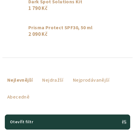
Dark Spot Solutions Kit
1 790 Kč
Prisma Protect SPF30, 50 ml
2 090 Kč
Ř
a
Nejlevnější
Nejdražší
Nejprodávanější
z
e
Abecedně
n
í
p
Otevřít filtr
r