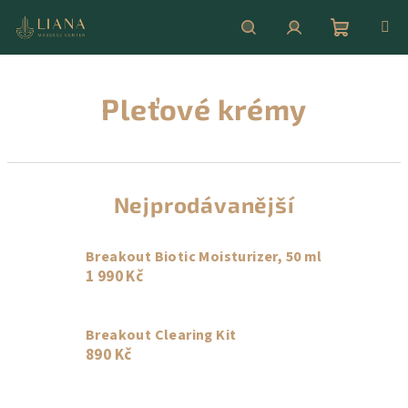
Přejít
na
obsah
Nákupní
Hledat
Přihlášení
Pleťové krémy
košík
Nejprodávanější
Breakout Biotic Moisturizer, 50 ml
1 990 Kč
Breakout Clearing Kit
890 Kč