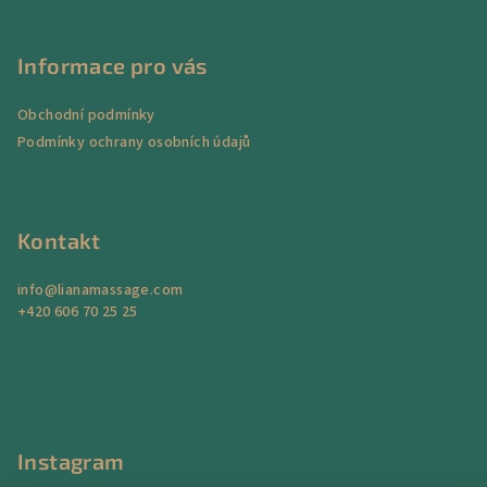
Z
a
á
n
á
c
í
í
p
Informace pro vás
p
a
r
Obchodní podmínky
t
v
Podmínky ochrany osobních údajů
í
k
y
v
ý
Kontakt
p
i
info
@
lianamassage.com
s
+420 606 70 25 25
u
Instagram