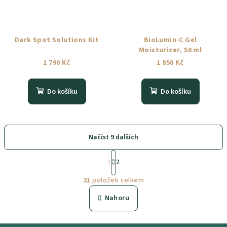
Dark Spot Solutions Kit
BioLumin-C Gel
Moisturizer, 50 ml
1 790 Kč
1 850 Kč
Do košíku
Do košíku
Načíst 9 dalších
S
1
2
t
O
r
21
položek celkem
á
v
n
l
Nahoru
k
á
o
d
v