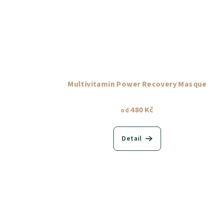
Multivitamin Power Recovery Masque
480 Kč
od
Detail