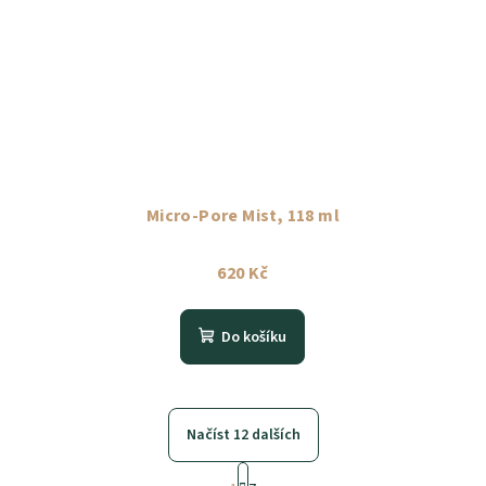
Micro-Pore Mist, 118 ml
620 Kč
Do košíku
Načíst 12 dalších
S