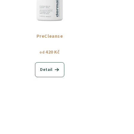
PreCleanse
420 Kč
od
Detail