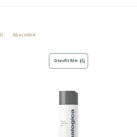
ší
Abecedně
Otevřít filtr