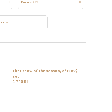
Péče s SPF
 sety
First snow of the season, dárkový
set
1 740 Kč