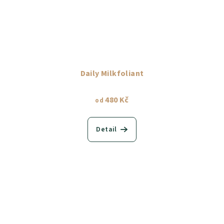
Daily Milkfoliant
480 Kč
od
Detail