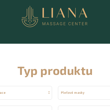
Typ produktu
iace
Pleťové masky