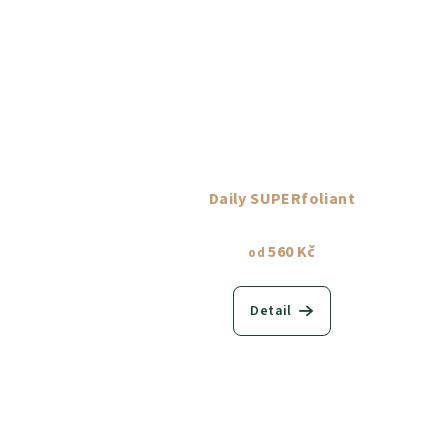
Daily SUPERfoliant
560 Kč
od
Detail