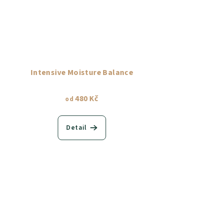
Intensive Moisture Balance
480 Kč
od
Detail