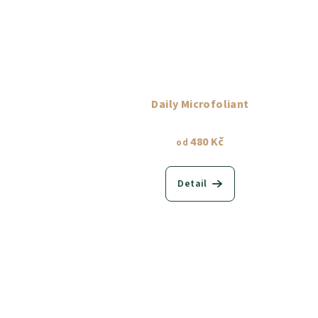
Daily Microfoliant
480 Kč
od
Detail