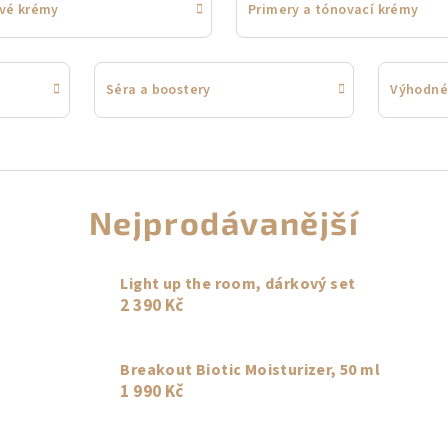
ové krémy
Primery a tónovací krémy
Séra a boostery
Výhodné
Nejprodávanější
Light up the room, dárkový set
2 390 Kč
Breakout Biotic Moisturizer, 50 ml
1 990 Kč