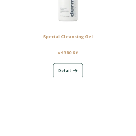
Special Cleansing Gel
380 Kč
od
Detail