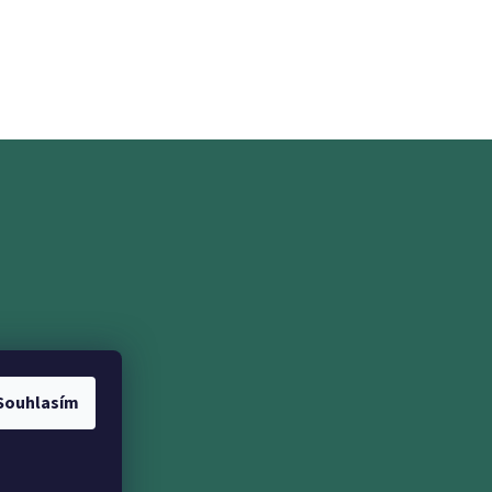
ramu
Souhlasím