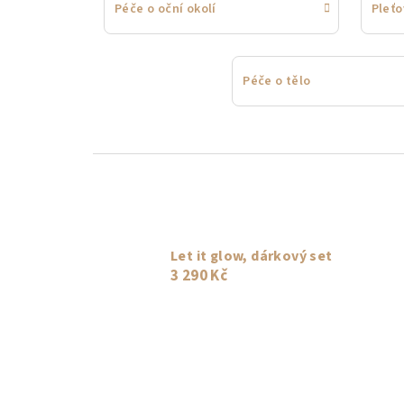
Péče o oční okolí
Pleť
Péče o tělo
Let it glow, dárkový set
3 290 Kč