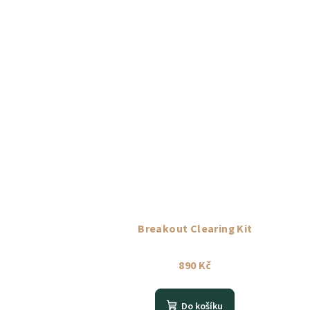
ů
Breakout Clearing Kit
890 Kč
Do košíku