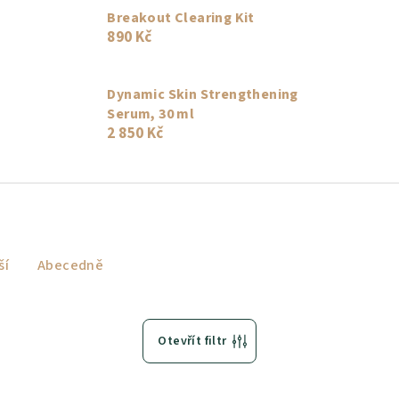
Breakout Clearing Kit
890 Kč
Dynamic Skin Strengthening
Serum, 30 ml
2 850 Kč
ší
Abecedně
Otevřít filtr