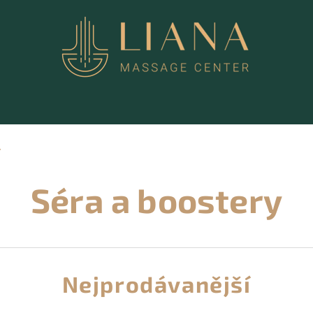
Y
Séra a boostery
Nejprodávanější