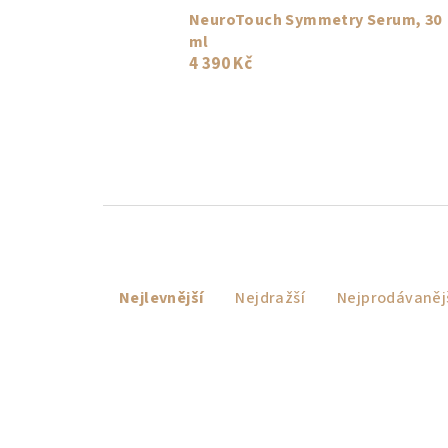
NeuroTouch Symmetry Serum, 30
ml
4 390 Kč
Ř
Nejlevnější
Nejdražší
Nejprodávaněj
a
z
e
n