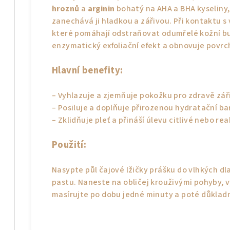
hroznů
a
arginin
bohatý na AHA a BHA kyseliny, 
zanechává ji hladkou a zářivou. Při kontaktu s 
které pomáhají odstraňovat odumřelé kožní b
enzymatický exfoliační efekt a obnovuje povrc
Hlavní benefity:
– Vyhlazuje a zjemňuje pokožku pro zdravě zář
– Posiluje a doplňuje přirozenou hydratační ba
– Zklidňuje pleť a přináší úlevu citlivé nebo re
Použití:
Nasypte půl čajové lžičky prášku do vlhkých d
pastu. Naneste na obličej krouživými pohyby, 
masírujte po dobu jedné minuty a poté důklad