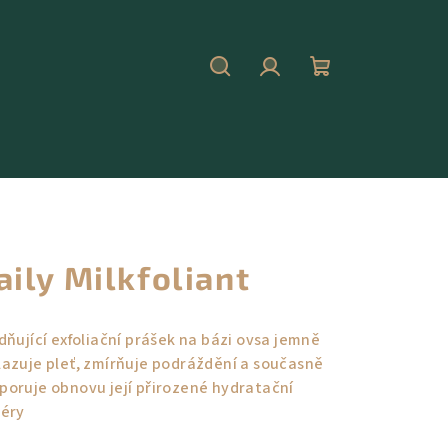
Hledat
Přihlášení
Nákupní
košík
aily Milkfoliant
idňující exfoliační prášek na bázi ovsa jemně
lazuje pleť, zmírňuje podráždění a současně
poruje obnovu její přirozené hydratační
iéry