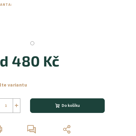
IANTA:
od
480 Kč
ná
a:
lte variantu
+
Do košíku