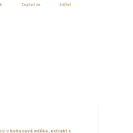
sk
Zeptat se
Sdílet
ený o
kokosové mléko
,
extrakt z