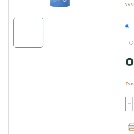
VAR
Měr
cen
Zvo
−