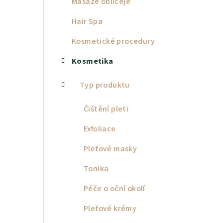
Masáže obličeje
a
Hair Spa
n
Kosmetické procedury
n
Kosmetika
í
p
Typ produktu
a
Čištění pleti
n
Exfoliace
e
Pleťové masky
l
Tonika
Péče o oční okolí
Pleťové krémy