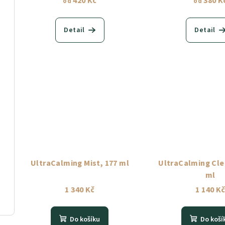
420 Kč
380 K
od
od
Detail
Detail
UltraCalming Mist, 177 ml
UltraCalming Cle
ml
1 340 Kč
1 140 K
Do košíku
Do koší