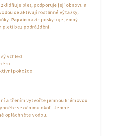
zklidňuje pleť, podporuje její obnovu a
vodou se aktivují rostlinné výtažky,
uňky.
Papain
navíc poskytuje jemný
h pleti bez podráždění.
ivý vzhled
riéru
aktivní pokožce
laní a třením vytvořte jemnou krémovou
vyhněte se očnímu okolí. Jemně
ně opláchněte vodou.