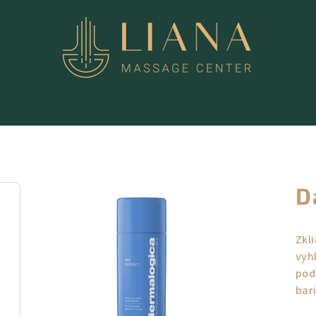
D
Zkl
vyh
pod
bar