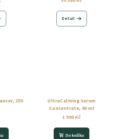
č
380 Kč
od
Detail
anser, 250
UltraCalming Serum
Concentrate, 40 ml
č
1 990 Kč
ku
Do košíku