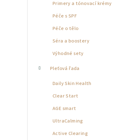
Primery a tónovací krémy
Péče s SPF
Péče o tělo
Séra a boostery
Výhodné sety
Pleťová řada
Daily Skin Health
Clear Start
AGE smart
UltraCalming
Active Clearing