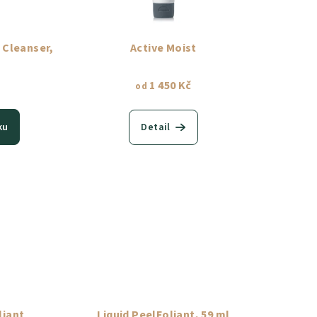
 Cleanser,
Active Moist
č
1 450 Kč
od
ku
Detail
liant
Liquid PeelFoliant, 59 ml