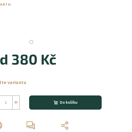
IANTA:
od
380 Kč
ná
a:
lte variantu
+
Do košíku