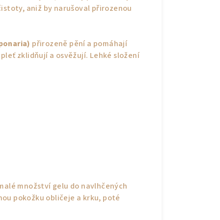
istoty, aniž by narušoval přirozenou
ponaria)
přirozeně pění a pomáhají
pleť zklidňují a osvěžují. Lehké složení
alé množství gelu do navlhčených
ou pokožku obličeje a krku, poté