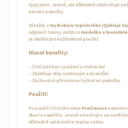
typy pleti. Jemně, ale důkladně odstraňuje neč
bariéru pokožky.
Výtažky z
mydlokoru tupolistého (Quillaja Sa
odplavit toxiny, zatímco
meduňka a levandule
je ideální pro každodenní použití.
Hlavní benefity:
– Čistí pleť bez vysušení a stahování
– Zklidňuje díky rostlinným extraktům
– Zachovává přirozenou hydrataci pokožky
Použití:
Po použití čisticího oleje
PreCleanse
naneste m
dlaní a napěňte. Jemně vmasírujte na navlhčen
důkladně opláchněte teplou vodou.