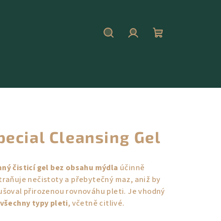
Hledat
Přihlášení
Nákupní
košík
pecial Cleansing Gel
ný čisticí gel bez obsahu mýdla
účinně
traňuje nečistoty a přebytečný maz, aniž by
ušoval přirozenou rovnováhu pleti. Je vhodný
všechny typy pleti
, včetně citlivé.