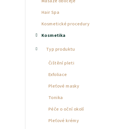
Masáže obličeje
a
Hair Spa
n
Kosmetické procedury
n
Kosmetika
í
p
Typ produktu
a
Čištění pleti
n
Exfoliace
e
Pleťové masky
l
Tonika
Péče o oční okolí
Pleťové krémy