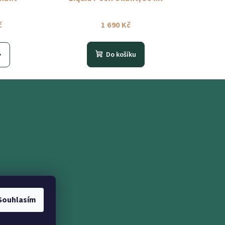
č
1 690 Kč
Do košíku
ramu
Souhlasím