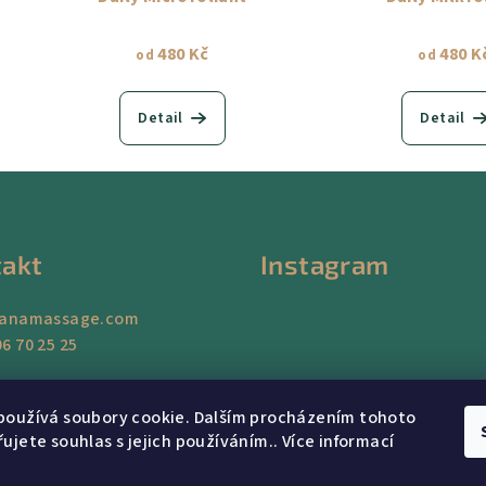
480 Kč
480 K
od
od
Detail
Detail
akt
Instagram
ianamassage.com
6 70 25 25
Sledovat na Instag
používá soubory cookie. Dalším procházením tohoto
ujete souhlas s jejich používáním.. Více informací