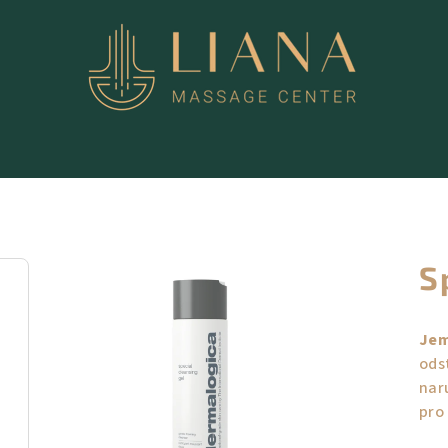
S
Jem
ods
nar
pro