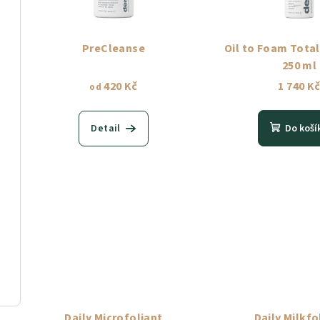
PreCleanse
Oil to Foam Total
250 ml
420 Kč
1 740 K
od
Detail
Do koší
Daily Microfoliant
Daily Milkfo