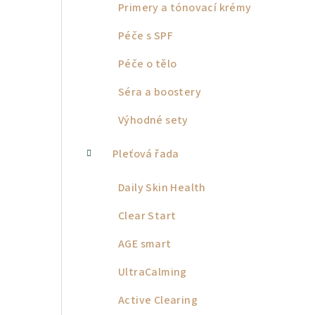
Primery a tónovací krémy
Péče s SPF
Péče o tělo
Séra a boostery
Výhodné sety
Pleťová řada
Daily Skin Health
Clear Start
AGE smart
UltraCalming
Active Clearing