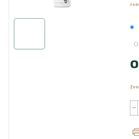
VAR
Měr
cen
Zvo
−