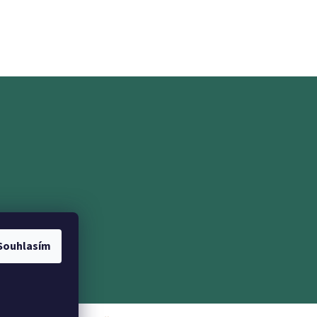
ramu
Souhlasím