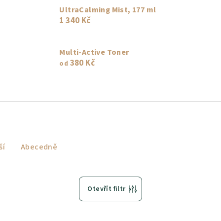
UltraCalming Mist, 177 ml
1 340 Kč
Multi-Active Toner
380 Kč
od
ší
Abecedně
Otevřít filtr