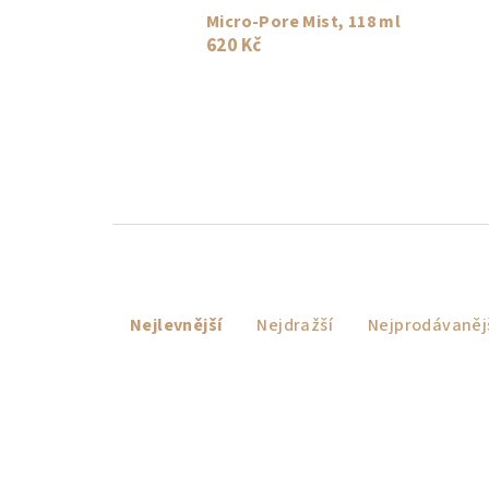
Micro-Pore Mist, 118 ml
620 Kč
Ř
Nejlevnější
Nejdražší
Nejprodávaněj
a
z
e
n