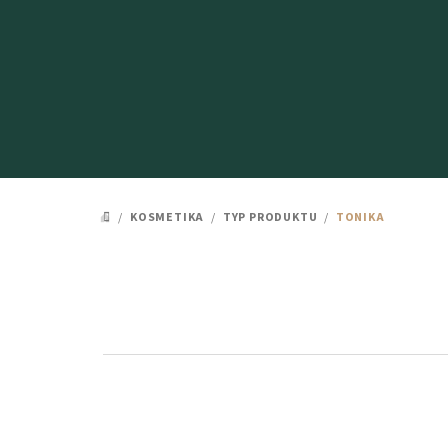
Přejít
na
obsah
/
KOSMETIKA
/
TYP PRODUKTU
/
TONIKA
DOMŮ