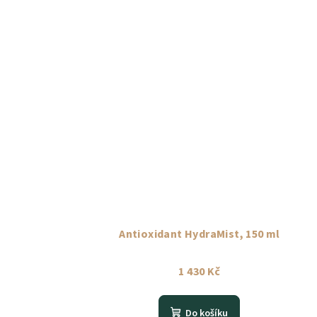
ů
Antioxidant HydraMist, 150 ml
1 430 Kč
Do košíku