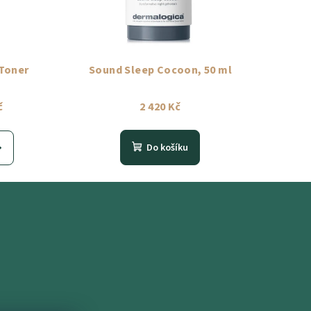
 Toner
Sound Sleep Cocoon, 50 ml
č
2 420 Kč
Do košíku