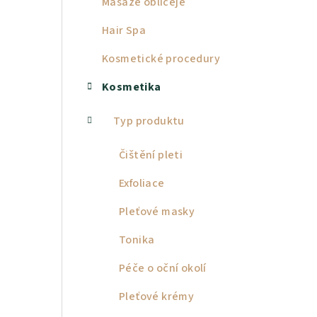
Masáže obličeje
a
Hair Spa
n
Kosmetické procedury
n
Kosmetika
í
p
Typ produktu
a
Čištění pleti
n
Exfoliace
e
Pleťové masky
l
Tonika
Péče o oční okolí
Pleťové krémy