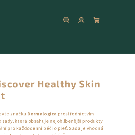
Hledat
Přihlášení
Nákupní
košík
iscover Healthy Skin
it
evte značku
Dermalogica
prostřednictvím
o sady, která obsahuje nejoblíbenější produkty
ální pro každodenní péči o pleť. Sada je vhodná