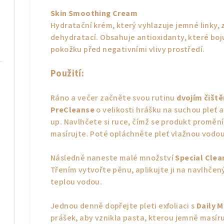
Skin Smoothing Cream
Hydratační krém, který vyhlazuje jemné linky, z
dehydratací. Obsahuje antioxidanty, které boju
pokožku před negativními vlivy prostředí.
Použití:
Ráno a večer začněte svou rutinu
dvojím čiště
PreCleanse
o velikosti hrášku na suchou pleť 
up. Navlhčete si ruce, čímž se produkt promění
masírujte. Poté opláchněte pleť vlažnou vodou
Následně naneste malé množství
Special Clea
Třením vytvořte pěnu, aplikujte ji na navlhčen
teplou vodou.
Jednou denně dopřejte pleti exfoliaci s
Daily M
prášek, aby vznikla pasta, kterou jemně masír