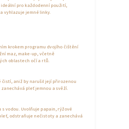
je ideální pro každodenní použití,
 a vyhlazuje jemné linky.
prvním krokem programu dvojího čištění
ožní maz, make-up, včetně
ých oblastech očí a rtů.
istí, aniž by narušil její přirozenou
a zanechává pleť jemnou a svěží.
tu s vodou. Uvolňuje papain, rýžové
 pleť, odstraňuje nečistoty a zanechává