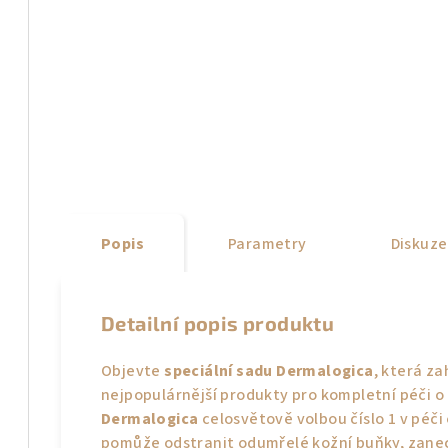
Popis
Parametry
Diskuze
Detailní popis produktu
Objevte
speciální sadu Dermalogica
, která za
nejpopulárnější produkty pro kompletní péči o 
Dermalogica
celosvětově volbou číslo 1 v péči
pomůže odstranit odumřelé kožní buňky, zanechá