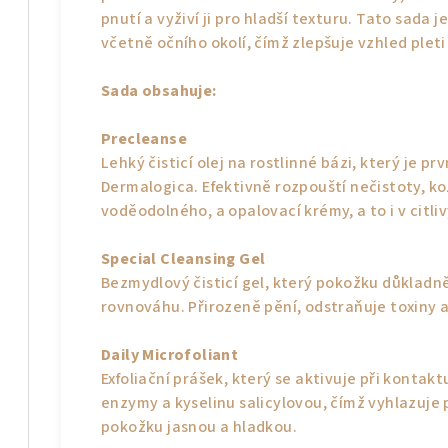
pnutí a vyživí ji pro hladší texturu. Tato sada 
včetně očního okolí, čímž zlepšuje vzhled pleti
Sada obsahuje:
Precleanse
Lehký čisticí olej na rostlinné bázi, který je 
Dermalogica. Efektivně rozpouští nečistoty, k
voděodolného, a opalovací krémy, a to i v citliv
Special Cleansing Gel
Bezmydlový čisticí gel, který pokožku důkladně č
rovnováhu. Přirozeně pění, odstraňuje toxiny 
Daily Microfoliant
Exfoliační prášek, který se aktivuje při kontak
enzymy a kyselinu salicylovou, čímž vyhlazuje
pokožku jasnou a hladkou.