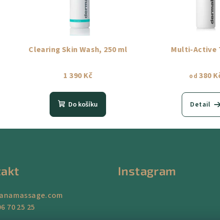
Clearing Skin Wash, 250 ml
Multi-Active
1 390 Kč
380 K
od
Do košíku
Detail
akt
Instagram
ianamassage.com
6 70 25 25