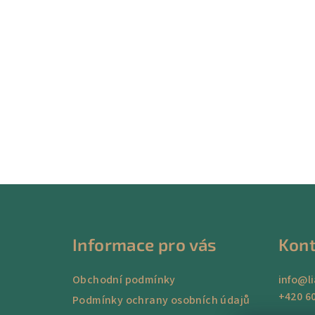
Z
á
Informace pro vás
Kont
p
a
Obchodní podmínky
info
@
l
+420 60
t
Podmínky ochrany osobních údajů