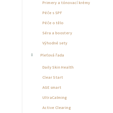
Primery a tónovací krémy
Péče s SPF
Péče o tělo
Séra a boostery
Výhodné sety
Pleťová řada
Daily Skin Health
Clear Start
AGE smart
UltraCalming
Active Clearing