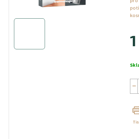
pro 
pot
kos
1
Měr
cen
Sk
−
Ti