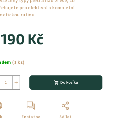
všechny typy pleti a nabízí vše, co
řebujete pro efektivní a kompletní
metickou rutinu.
 190 Kč
ná
a:
ladem
(1 ks)
+
Do košíku
sk
Zeptat se
Sdílet