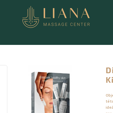
D
K
Obj
tét
ide