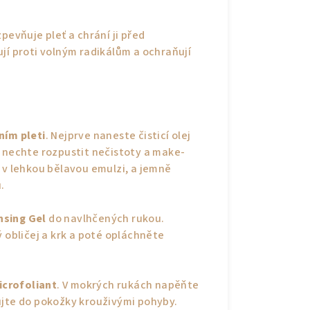
pevňuje pleť a chrání ji před
jí proti volným radikálům a ochraňují
ním pleti
. Nejprve naneste čisticí olej
a nechte rozpustit nečistoty a make-
 v lehkou bělavou emulzi, a jemně
.
nsing Gel
do navlhčených rukou.
ý obličej a krk a poté opláchněte
icrofoliant
. V mokrých rukách napěňte
ujte do pokožky krouživými pohyby.