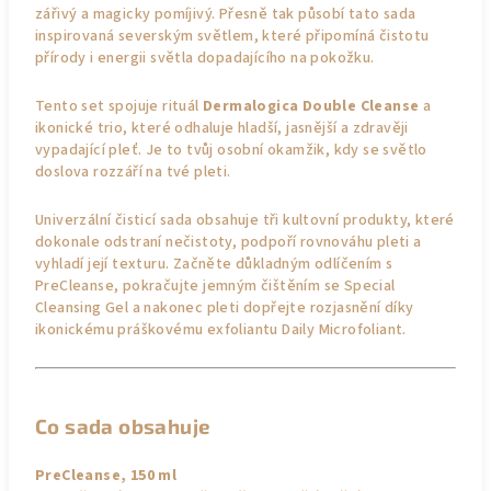
zářivý a magicky pomíjivý. Přesně tak působí tato sada
inspirovaná severským světlem, které připomíná čistotu
přírody i energii světla dopadajícího na pokožku.
Tento set spojuje rituál
Dermalogica Double Cleanse
a
ikonické trio, které odhaluje hladší, jasnější a zdravěji
vypadající pleť. Je to tvůj osobní okamžik, kdy se světlo
doslova rozzáří na tvé pleti.
Univerzální čisticí sada obsahuje tři kultovní produkty, které
dokonale odstraní nečistoty, podpoří rovnováhu pleti a
vyhladí její texturu. Začněte důkladným odlíčením s
PreCleanse, pokračujte jemným čištěním se Special
Cleansing Gel a nakonec pleti dopřejte rozjasnění díky
ikonickému práškovému exfoliantu Daily Microfoliant.
Co sada obsahuje
PreCleanse, 150 ml