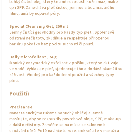
Lehký čisticí olej, který šetrně rozpouští kožní maz, make-
up i SPF. Zanechává pleť čistou, jemnou a bez mastného
filmu, aniž by ucpával póry.
Special Cleansing Gel, 250 ml
Jemný čistící gel vhodný pro každý typ pleti. Spolehlivě
odstraní nečistoty, zklidňuje a respektuje přirozenou
bariéru pokožky bez pocitu suchosti či pnutí.
Daily Microfoliant, 74 g
Ikonický enzymatický exfoliant v prášku, který se aktivuje
ve vodě. Vyhlazuje pleť, sjednocuje tón a dodává okamžitou
zářivost. Vhodný pro každodenní použití a všechny typy
pleti.
Použití:
PreCleanse
Naneste suchýma rukama na suchý obličej a jemně
masírujte, aby se rozpustily povrchové oleje, SPF, make-up
a další nečistoty. Zaměřte se na místa se sklonem k
ucpávání pórů. Poté navlhčete ruce, pokračujte v masáži a