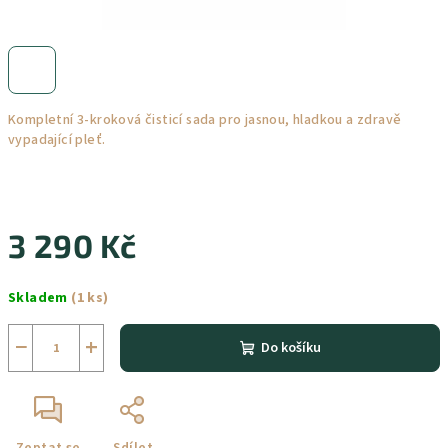
Kompletní 3-kroková čisticí sada pro jasnou, hladkou a zdravě
vypadající pleť.
3 290 Kč
Měrná
Skladem
(1 ks)
cena:
−
+
Do košíku