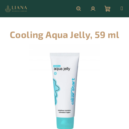
Přejít
na
obsah
Nákupní
Hledat
Přihlášení
Cooling Aqua Jelly, 59 ml
košík