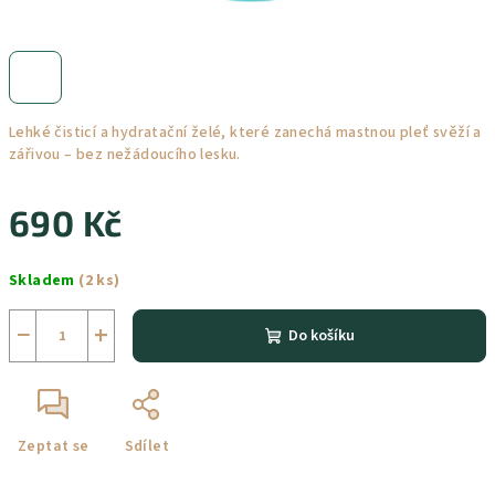
Lehké čisticí a hydratační želé, které zanechá mastnou pleť svěží a
zářivou – bez nežádoucího lesku.
690 Kč
Měrná
Skladem
(2 ks)
cena:
−
+
Do košíku
Zeptat se
Sdílet