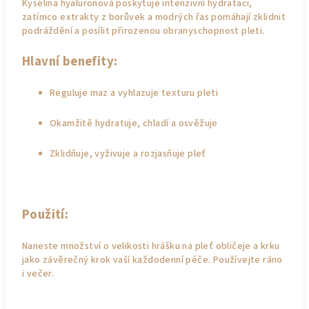
Kyselina hyaluronová poskytuje intenzivní hydrataci,
zatímco extrakty z borůvek a modrých řas pomáhají zklidnit
podráždění a posílit přirozenou obranyschopnost pleti.
Hlavní benefity:
Reguluje maz a vyhlazuje texturu pleti
Okamžitě hydratuje, chladí a osvěžuje
Zklidňuje, vyživuje a rozjasňuje pleť
Použití:
Naneste množství o velikosti hrášku na pleť obličeje a krku
jako závěrečný krok vaší každodenní péče. Používejte ráno
i večer.