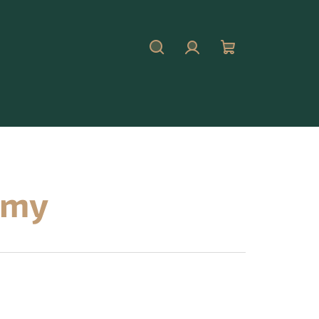
Hledat
Přihlášení
Nákupní
košík
émy