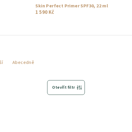
Skin Perfect Primer SPF30, 22 ml
1 590 Kč
ší
Abecedně
Otevřít filtr