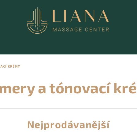
ACÍ KRÉMY
imery a tónovací kr
Nejprodávanější