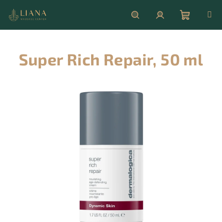
Přejít
na
obsah
Nákupní
Hledat
Přihlášení
Super Rich Repair, 50 ml
košík