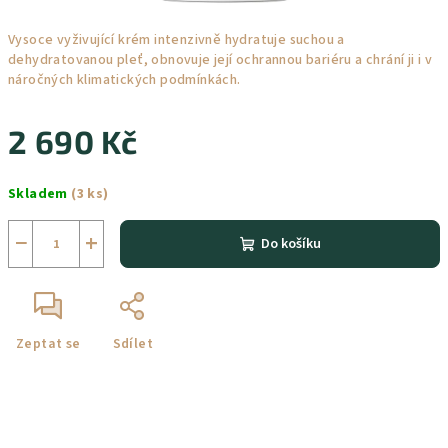
Vysoce vyživující krém intenzivně hydratuje suchou a
dehydratovanou pleť, obnovuje její ochrannou bariéru a chrání ji i v
náročných klimatických podmínkách.
2 690 Kč
Měrná
Skladem
(3 ks)
cena:
−
+
Do košíku
Zeptat se
Sdílet