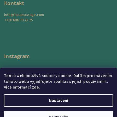
Kontakt
info
@
lianamassage.com
+420 606 70 25 25
Instagram
Tento web používá soubory cookie. Dalším procházením
tohoto webu vyjadřujete souhlas s jejich používáním..
Více informací
zde
.
Sledovat na Instagramu
Nastavení
Copyright 2026
Liana Massage Center
. Všechna práva
vyhrazena.