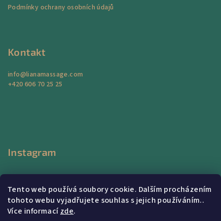
t
Podmínky ochrany osobních údajů
í
Kontakt
info
@
lianamassage.com
+420 606 70 25 25
Instagram
Tento web používá soubory cookie. Dalším procházením
tohoto webu vyjadřujete souhlas s jejich používáním..
Více informací
zde
.
Sledovat na Instagramu