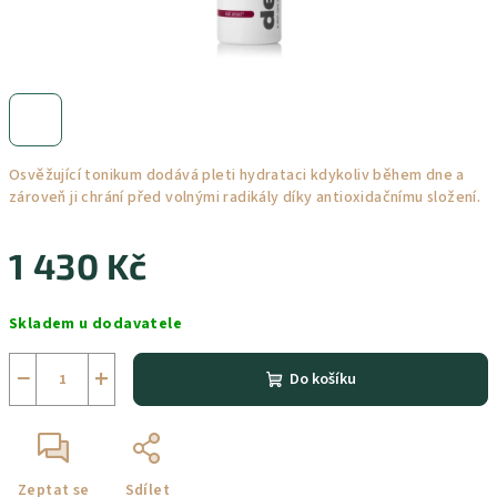
Osvěžující tonikum dodává pleti hydrataci kdykoliv během dne a
zároveň ji chrání před volnými radikály díky antioxidačnímu složení.
1 430 Kč
Měrná
Skladem u dodavatele
cena:
−
+
Do košíku
Zeptat se
Sdílet