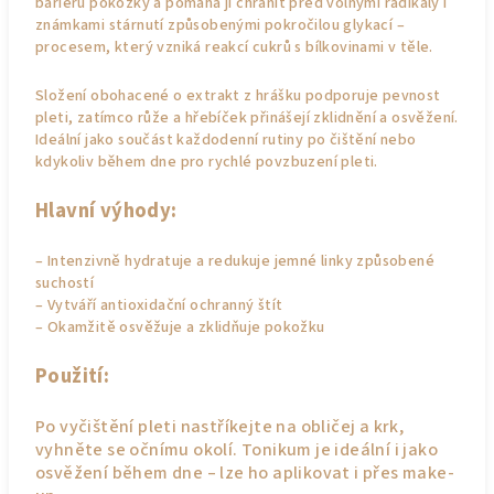
bariéru pokožky a pomáhá ji chránit před volnými radikály i
známkami stárnutí způsobenými pokročilou glykací –
procesem, který vzniká reakcí cukrů s bílkovinami v těle.
Složení obohacené o extrakt z hrášku podporuje pevnost
pleti, zatímco růže a hřebíček přinášejí zklidnění a osvěžení.
Ideální jako součást každodenní rutiny po čištění nebo
kdykoliv během dne pro rychlé povzbuzení pleti.
Hlavní výhody:
– Intenzivně hydratuje a redukuje jemné linky způsobené
suchostí
– Vytváří antioxidační ochranný štít
– Okamžitě osvěžuje a zklidňuje pokožku
Použití:
Po vyčištění pleti nastříkejte na obličej a krk,
vyhněte se očnímu okolí. Tonikum je ideální i jako
osvěžení během dne – lze ho aplikovat i přes make-