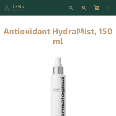
Přejít
na
obsah
Nákupní
Hledat
Přihlášení
Antioxidant HydraMist, 150
košík
ml