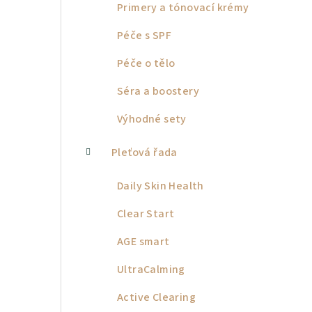
Primery a tónovací krémy
Péče s SPF
Péče o tělo
Séra a boostery
Výhodné sety
Pleťová řada
Daily Skin Health
Clear Start
AGE smart
UltraCalming
Active Clearing