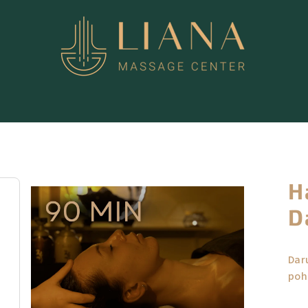
H
D
Dar
poh