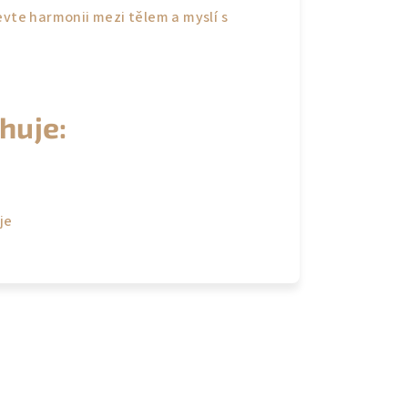
evte harmonii mezi tělem a myslí s
huje:
je