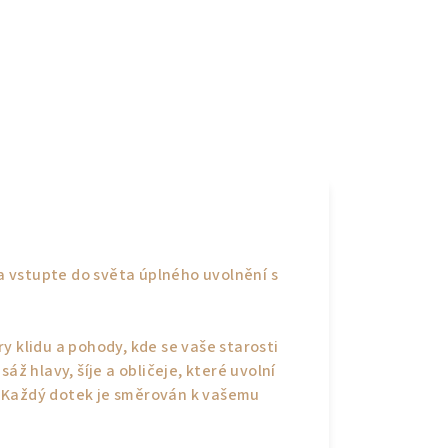
 vstupte do světa úplného uvolnění s
y klidu a pohody, kde se vaše starosti
áž hlavy, šíje a obličeje, které uvolní
eť. Každý dotek je směrován k vašemu