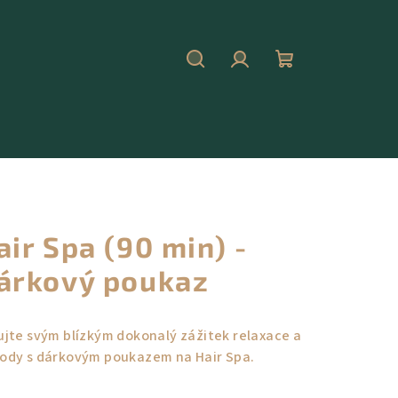
Hledat
Přihlášení
Nákupní
košík
air Spa (90 min) -
árkový poukaz
ujte svým blízkým dokonalý zážitek relaxace a
ody s dárkovým poukazem na Hair Spa.