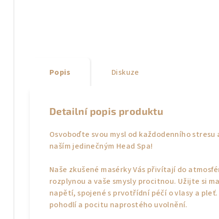
Popis
Diskuze
Detailní popis produktu
Osvoboďte svou mysl od každodenního stresu a
naším jedinečným Head Spa!
Naše zkušené masérky Vás přivítají do atmosfér
rozplynou a vaše smysly procitnou. Užijte si mas
napětí, spojené s prvotřídní péčí o vlasy a pl
pohodlí a pocitu naprostého uvolnění.