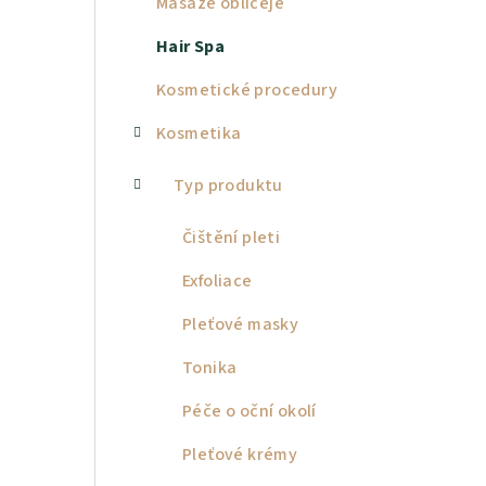
Masáže obličeje
a
Hair Spa
n
Kosmetické procedury
n
Kosmetika
í
p
Typ produktu
a
Čištění pleti
n
Exfoliace
e
Pleťové masky
l
Tonika
Péče o oční okolí
Pleťové krémy