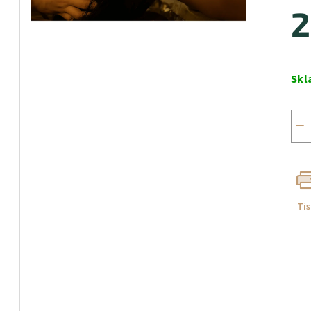
2
Měr
cen
Skl
−
Ti