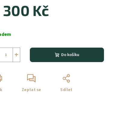
 300 Kč
ná
a:
adem
+
Do košíku
sk
Zeptat se
Sdílet