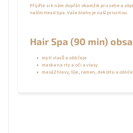
Přijďte si k nám dopřát okamžik pro sebe a obj
naším Head Spa. Vaše blaho je naší prioritou.
Hair Spa (90 min) obsa
mytí vlasů a obličeje
maska na rty a oči a vlasy
masáž hlavy, šíje, ramen, dekoltu a obliče