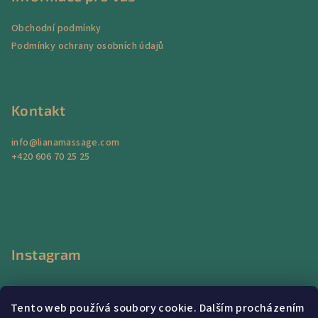
a
Obchodní podmínky
t
Podmínky ochrany osobních údajů
í
Kontakt
info
@
lianamassage.com
+420 606 70 25 25
Instagram
Tento web používá soubory cookie. Dalším procházením