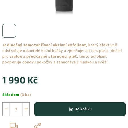
Jedinečný samozahřívací aktivní exfoliant
, který efektivně
odstraňuje odumřelé kožní buňky a zjemňuje texturu pleti. Ideální
pro
zralou
a
předčasně stárnoucí pleť
, tento exfoliant
podporuje obnovu pokožky a zanechává ji hladkou a svěží.
1 990 Kč
Měrná
Skladem
(3 ks)
cena:
−
+
Do košíku