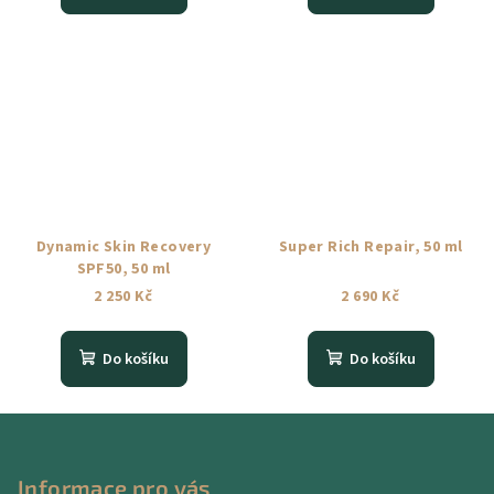
Dynamic Skin Recovery
Super Rich Repair, 50 ml
SPF50, 50 ml
2 250 Kč
2 690 Kč
Do košíku
Do košíku
Z
á
p
Informace pro vás