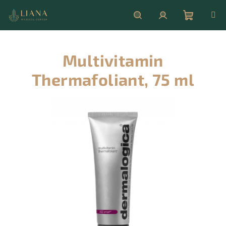
Přejít
na
obsah
Nákupní
Hledat
Přihlášení
Multivitamin
košík
Thermafoliant, 75 ml