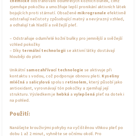
chemické
odstraňování odumřelých kožních buněk, čímž
zjemňuje pokožku a umožňuje lepší pronikání aktivních látek
bojujících proti stárnutí. Obsažené
mikrogranule
efektivně
odstraňují nečistoty způsobující matný a nevýrazný vzhled,
a odhalují tak hladší a svěžejší pleť.
– Odstraňuje odumřelé kožní buňky pro jemnější a svěžejší
vzhled pokožky
– Díky
termální technologii
se aktivní látky dostávají
hlouběji do pleti
Unikátní
samozahřívací technologie
se aktivuje při
kontaktu s vodou, což podporuje obnovu pleti.
Kyseliny
mléčná
a
salicylová
spolu s
retinolem
, který působí jako
antioxidant, vyrovnávají tón pokožky a zjemňují její
strukturu. Výsledkem je
hebká
a
vylepšená
pleť na dotek i
na pohled.
Použití:
Nanášejte krouživými pohyby na vyčištěnou vlhkou pleť po
dobu 1 až 2 minut, vyhněte se očnímu okolí. Pro