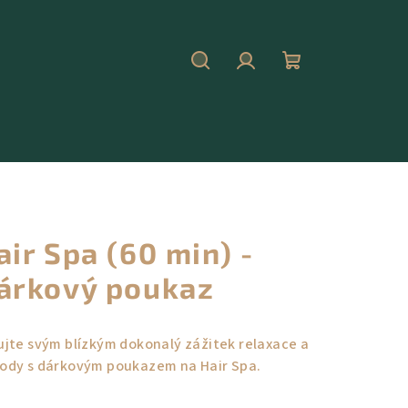
Hledat
Přihlášení
Nákupní
košík
air Spa (60 min) -
árkový poukaz
ujte svým blízkým dokonalý zážitek relaxace a
ody s dárkovým poukazem na Hair Spa.