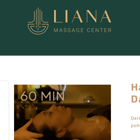
H
D
Dar
poh