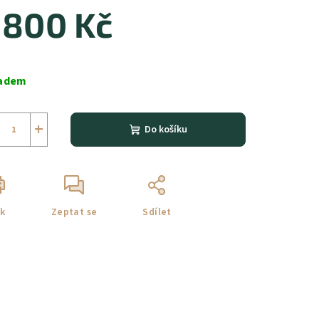
 800 Kč
ná
a:
adem
+
Do košíku
sk
Zeptat se
Sdílet