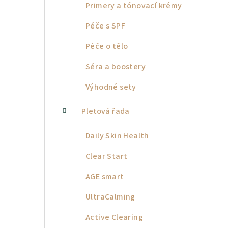
Primery a tónovací krémy
Péče s SPF
Péče o tělo
Séra a boostery
Výhodné sety
Pleťová řada
Daily Skin Health
Clear Start
AGE smart
UltraCalming
Active Clearing