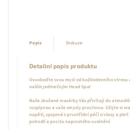
Popis
Diskuze
Detailní popis produktu
Osvoboďte svou mysl od každodenního stresu a
naším jedinečným Head Spa!
Naše zkušené masérky Vás přivítají do atmosfér
rozplynou a vaše smysly procitnou. Užijte si mas
napětí, spojené s prvotřídní péčí o vlasy a pl
pohodlí a pocitu naprostého uvolnění.