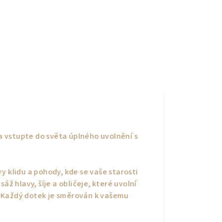
 vstupte do světa úplného uvolnění s
y klidu a pohody, kde se vaše starosti
áž hlavy, šíje a obličeje, které uvolní
eť. Každý dotek je směrován k vašemu