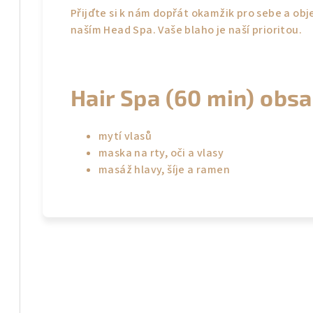
Přijďte si k nám dopřát okamžik pro sebe a obj
naším Head Spa. Vaše blaho je naší prioritou.
Hair Spa (60 min) obsa
mytí vlasů
maska na rty, oči a vlasy
masáž hlavy, šíje a ramen