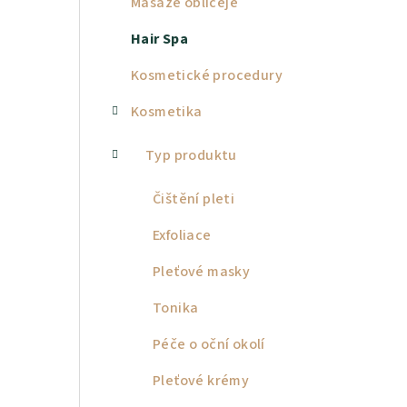
Masáže obličeje
a
Hair Spa
n
Kosmetické procedury
n
Kosmetika
í
p
Typ produktu
a
Čištění pleti
n
Exfoliace
e
Pleťové masky
l
Tonika
Péče o oční okolí
Pleťové krémy