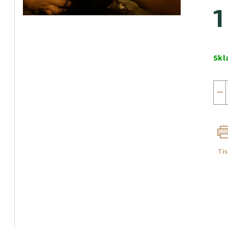
1
Měr
cen
Skl
−
Ti