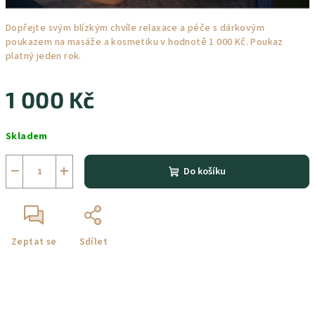
Dopřejte svým blízkým chvíle relaxace a péče s dárkovým
poukazem na masáže a kosmetiku v hodnotě 1 000 Kč. Poukaz
platný jeden rok.
1 000 Kč
Měrná
Skladem
cena:
−
+
Do košíku
Zeptat se
Sdílet