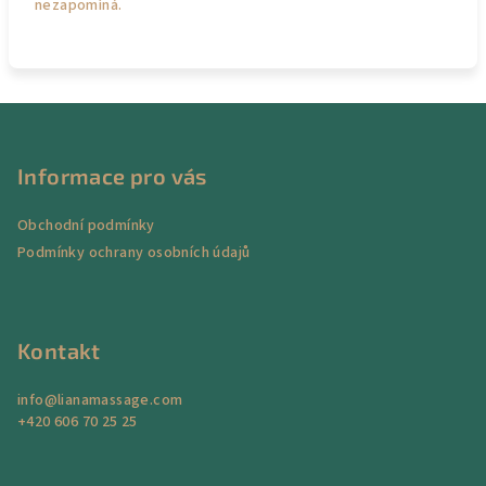
nezapomíná.
Z
á
p
Informace pro vás
a
Obchodní podmínky
t
Podmínky ochrany osobních údajů
í
Kontakt
info
@
lianamassage.com
+420 606 70 25 25