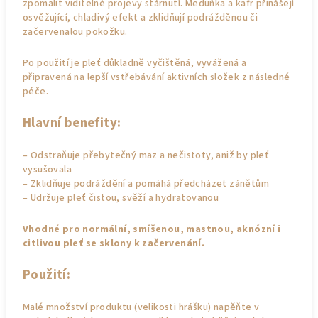
zpomalit viditelné projevy stárnutí. Meduňka a kafr přinášejí
osvěžující, chladivý efekt a zklidňují podrážděnou či
začervenalou pokožku.
Po použití je pleť důkladně vyčištěná, vyvážená a
připravená na lepší vstřebávání aktivních složek z následné
péče.
Hlavní benefity:
– Odstraňuje přebytečný maz a nečistoty, aniž by pleť
vysušovala
– Zklidňuje podráždění a pomáhá předcházet zánětům
– Udržuje pleť čistou, svěží a hydratovanou
Vhodné pro normální, smíšenou, mastnou, aknózní i
citlivou pleť se sklony k začervenání.
Použití:
Malé množství produktu (velikosti hrášku) napěňte v