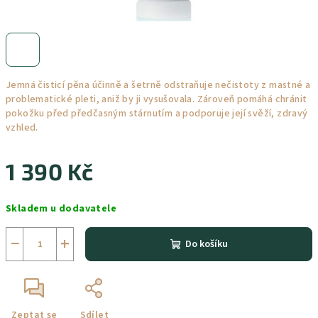
Jemná čisticí pěna účinně a šetrně odstraňuje nečistoty z mastné a
problematické pleti, aniž by ji vysušovala. Zároveň pomáhá chránit
pokožku před předčasným stárnutím a podporuje její svěží, zdravý
vzhled.
1 390 Kč
Měrná
Skladem u dodavatele
cena:
−
+
Do košíku
Zeptat se
Sdílet