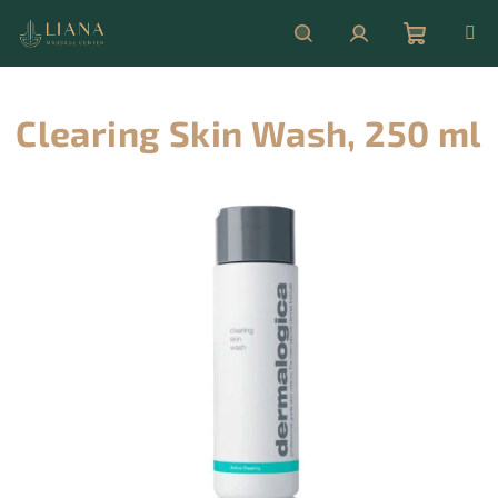
Přejít
na
obsah
Nákupní
Hledat
Přihlášení
Clearing Skin Wash, 250 ml
košík