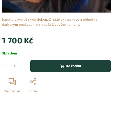
Darujte svým blízkým dokonalý zážitek relaxace a pohody s
dárkovým poukazem na masáž lávovými kameny.
1 700 Kč
Měrná
Skladem
cena:
−
+
Do košíku
Zeptat se
Sdílet