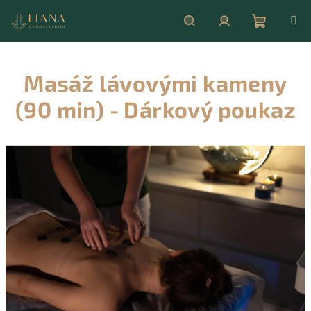
Přejít
na
obsah
Nákupní
Hledat
Přihlášení
Masáž lávovými kameny
košík
(90 min) - Dárkový poukaz