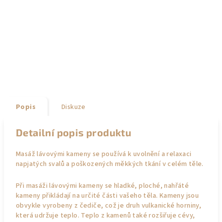
Popis
Diskuze
Detailní popis produktu
Masáž lávovými kameny se používá k uvolnění a relaxaci
napjatých svalů a poškozených měkkých tkání v celém těle.
Při masáži lávovými kameny se hladké, ploché, nahřáté
kameny přikládají na určité části vašeho těla. Kameny jsou
obvykle vyrobeny z čediče, což je druh vulkanické horniny,
která udržuje teplo. Teplo z kamenů také rozšiřuje cévy,