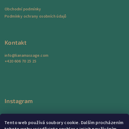
a
Obchodní podmínky
t
Podmínky ochrany osobních údajů
í
Kontakt
info
@
lianamassage.com
+420 606 70 25 25
Instagram
Tento web používá soubory cookie. Dalším procházením