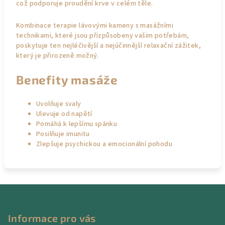
což podporuje proudění krve v celém těle.
Kombinace terapie lávovými kameny s masážními
technikami, které jsou přizpůsobeny vašim potřebám,
poskytuje ten nejléčivější a nejúčinnější relaxační zážitek,
který je přirozeně možný.
Benefity masáže
Uvolňuje svaly
Ulevuje od napětí
Pomáhá k lepšímu spánku
Posilňuje imunitu
Zlepšuje psychickou a emocionální pohodu
Z
á
p
Informace pro vás