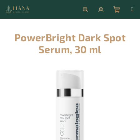
Přejít
na
obsah
Nákupní
Hledat
Přihlášení
PowerBright Dark Spot
košík
Serum, 30 ml