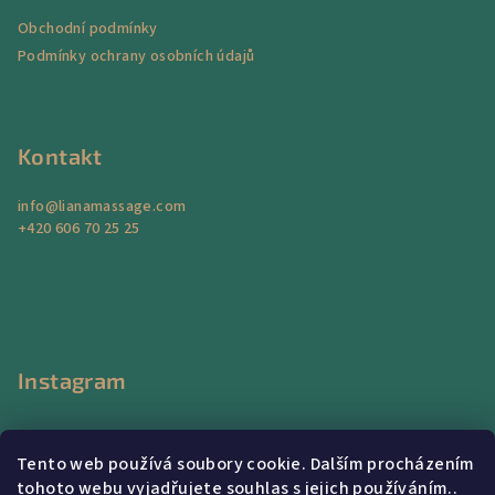
a
Obchodní podmínky
t
Podmínky ochrany osobních údajů
í
Kontakt
info
@
lianamassage.com
+420 606 70 25 25
Instagram
Tento web používá soubory cookie. Dalším procházením
tohoto webu vyjadřujete souhlas s jejich používáním..