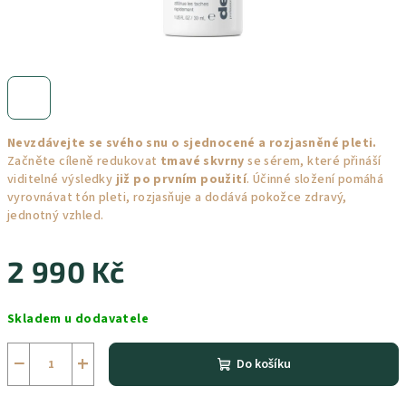
Nevzdávejte se svého snu o sjednocené a rozjasněné pleti.
Začněte cíleně redukovat
tmavé skvrny
se sérem, které přináší
viditelné výsledky
již po prvním použití
. Účinné složení pomáhá
vyrovnávat tón pleti, rozjasňuje a dodává pokožce zdravý,
jednotný vzhled.
2 990 Kč
Měrná
Skladem u dodavatele
cena:
−
+
Do košíku