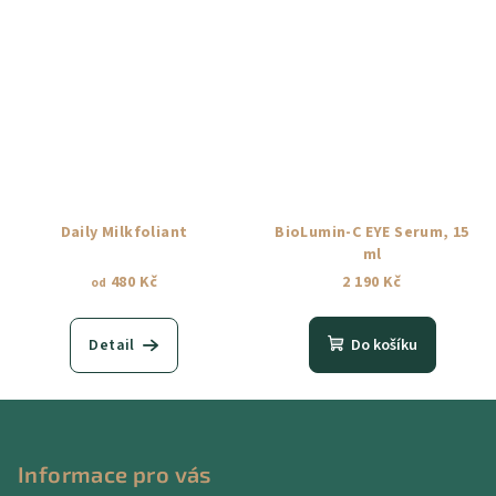
Daily Milkfoliant
BioLumin-C EYE Serum, 15
ml
480 Kč
2 190 Kč
od
Detail
Do košíku
Z
á
p
Informace pro vás