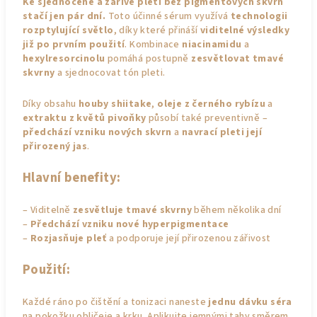
Ke sjednocené a zářivé pleti bez pigmentových skvrn
stačí jen pár dní.
Toto účinné sérum využívá
technologii
rozptylující světlo
, díky které přináší
viditelné výsledky
již po prvním použití
. Kombinace
niacinamidu
a
hexylresorcinolu
pomáhá postupně
zesvětlovat tmavé
skvrny
a sjednocovat tón pleti.
Díky obsahu
houby shiitake
,
oleje z černého rybízu
a
extraktu z květů pivoňky
působí také preventivně –
předchází vzniku nových skvrn
a
navrací pleti její
přirozený jas
.
Hlavní benefity:
– Viditelně
zesvětluje tmavé skvrny
během několika dní
–
Předchází vzniku nové hyperpigmentace
–
Rozjasňuje pleť
a podporuje její přirozenou zářivost
Použití:
Každé ráno po čištění a tonizaci naneste
jednu dávku séra
na pokožku obličeje a krku. Aplikujte jemnými tahy směrem