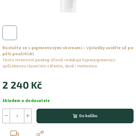
Rozlučte se s pigmentovými skvrnami – výsledky uvidíte už po
pěti použitích!
Tento intenzivní peeling účinně redukuje hyperpigmentaci
způsobenou slunečním zářením, akné i melasmou.
2 240 Kč
Měrná
Skladem u dodavatele
cena:
−
+
Do košíku