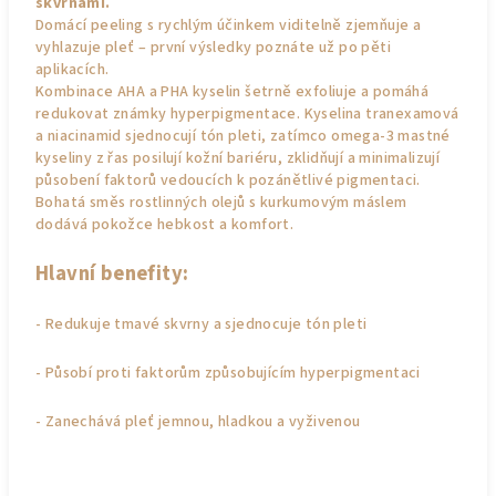
skvrnami.
Domácí peeling s rychlým účinkem viditelně zjemňuje a
vyhlazuje pleť – první výsledky poznáte už po pěti
aplikacích.
Kombinace AHA a PHA kyselin šetrně exfoliuje a pomáhá
redukovat známky hyperpigmentace. Kyselina tranexamová
a niacinamid sjednocují tón pleti, zatímco omega-3 mastné
kyseliny z řas posilují kožní bariéru, zklidňují a minimalizují
působení faktorů vedoucích k pozánětlivé pigmentaci.
Bohatá směs rostlinných olejů s kurkumovým máslem
dodává pokožce hebkost a komfort.
Hlavní benefity:
- Redukuje tmavé skvrny a sjednocuje tón pleti
- Působí proti faktorům způsobujícím hyperpigmentaci
- Zanechává pleť jemnou, hladkou a vyživenou