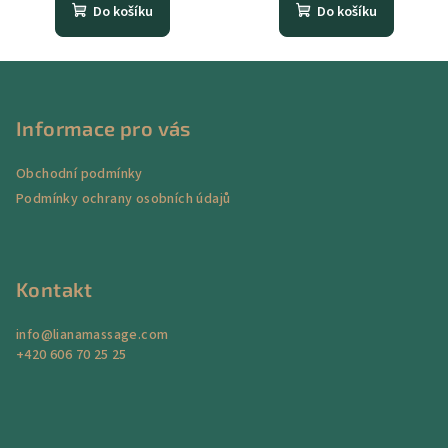
Do košíku
Do košíku
Z
á
p
Informace pro vás
a
Obchodní podmínky
t
Podmínky ochrany osobních údajů
í
Kontakt
info
@
lianamassage.com
+420 606 70 25 25