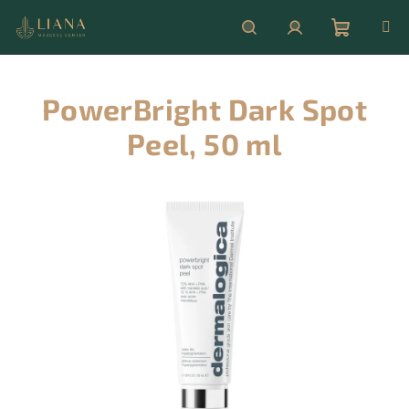
Přejít
na
obsah
Nákupní
Hledat
Přihlášení
PowerBright Dark Spot
košík
Peel, 50 ml