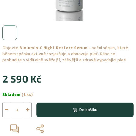
Objevte
Biolumin-C Night Restore Serum
– noční sérum, které
během spánku aktivně rozjasňuje a obnovuje pleť. Ráno se
probudíte s viditelně svěžejší, zářivější a zdravě vypadající pletí.
2 590 Kč
Měrná
Skladem
(1 ks)
cena:
−
+
Do košíku