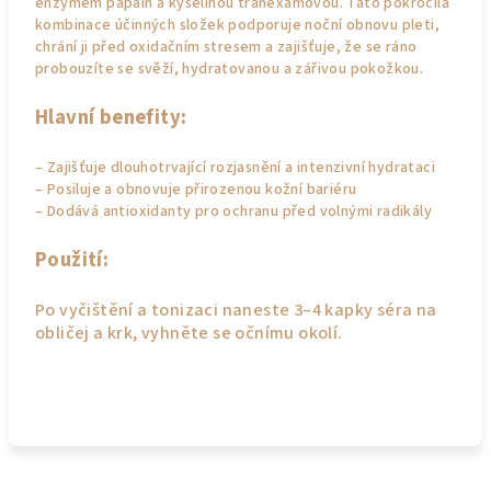
enzymem papain a kyselinou tranexamovou. Tato pokročilá
kombinace účinných složek podporuje noční obnovu pleti,
chrání ji před oxidačním stresem a zajišťuje, že se ráno
probouzíte se svěží, hydratovanou a zářivou pokožkou.
Hlavní benefity:
– Zajišťuje dlouhotrvající rozjasnění a intenzivní hydrataci
– Posiluje a obnovuje přirozenou kožní bariéru
– Dodává antioxidanty pro ochranu před volnými radikály
Použití:
Po vyčištění a tonizaci naneste 3–4 kapky séra na
obličej a krk, vyhněte se očnímu okolí.