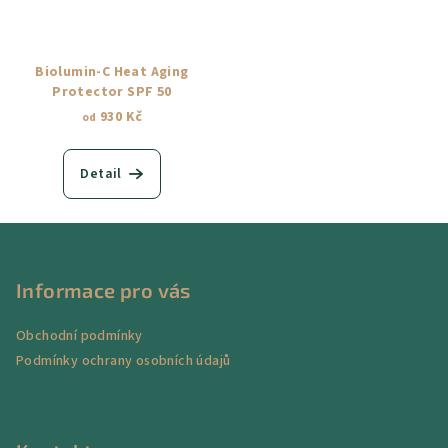
Biolumin-C Heat Aging
Protector SPF 50
930 Kč
od
Detail
Z
á
p
Informace pro vás
a
Obchodní podmínky
t
Podmínky ochrany osobních údajů
í