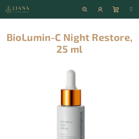
Přejít
na
obsah
Nákupní
Hledat
Přihlášení
BioLumin-C Night Restore,
košík
25 ml