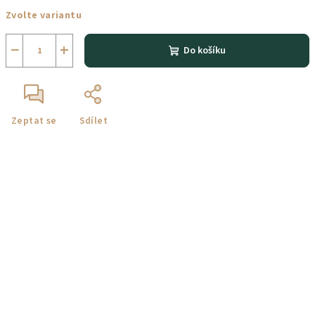
Měrná
Zvolte variantu
cena:
−
+
Do košíku
Zeptat se
Sdílet