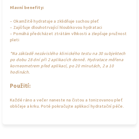
Hlavní benefity:
– Okamžitě hydratuje a zklidňuje suchou pleť
– Zajišťuje dlouhotrvající hloubkovou hydrataci
– Pomáhá předcházet ztrátám vlhkosti a zlepšuje pružnost
pleti
*Na základě nezávislého klinického testu na 30 subjektech
po dobu 28 dní při 2 aplikacích denně. Hydratace měřena
korneometrem před aplikací, po 20 minutách, 2 a 10
hodinách.
Použití:
Každé ráno a večer naneste na čistou a tonizovanou pleť
obličeje a krku. Poté pokračujte aplikací hydratační péče.