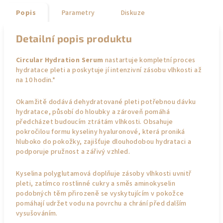
Popis
Parametry
Diskuze
Detailní popis produktu
Circular Hydration Serum
nastartuje kompletní proces
hydratace pleti a poskytuje jí intenzivní zásobu vlhkosti až
na 10 hodin.*
Okamžitě dodává dehydratované pleti potřebnou dávku
hydratace, působí do hloubky a zároveň pomáhá
předcházet budoucím ztrátám vlhkosti. Obsahuje
pokročilou formu kyseliny hyaluronové, která proniká
hluboko do pokožky, zajišťuje dlouhodobou hydrataci a
podporuje pružnost a zářivý vzhled.
Kyselina polyglutamová doplňuje zásoby vlhkosti uvnitř
pleti, zatímco rostlinné cukry a směs aminokyselin
podobných těm přirozeně se vyskytujícím v pokožce
pomáhají udržet vodu na povrchu a chrání před dalším
vysušováním.