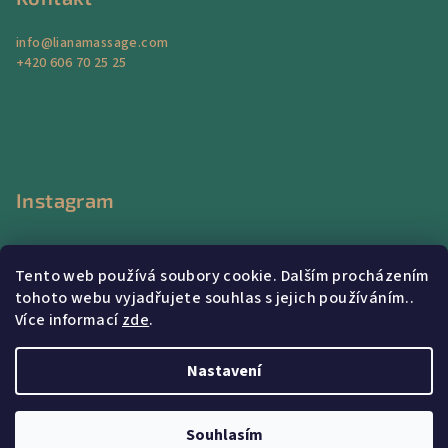
info
@
lianamassage.com
+420 606 70 25 25
Instagram
Tento web používá soubory cookie. Dalším procházením
tohoto webu vyjadřujete souhlas s jejich používáním..
Více informací
zde
.
Sledovat na Instagramu
Nastavení
Copyright 2026
Liana Massage Center
. Všechna práva
vyhrazena.
Souhlasím