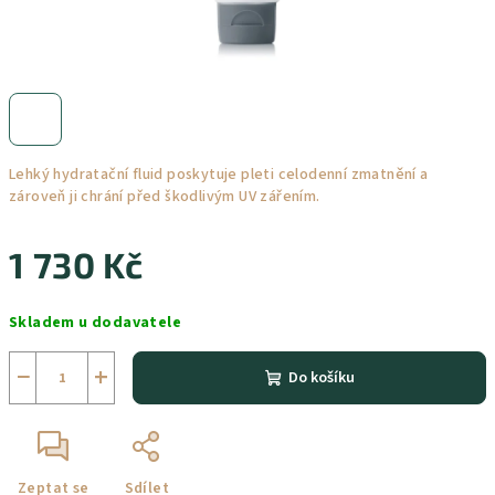
Lehký hydratační fluid poskytuje pleti celodenní zmatnění a
zároveň ji chrání před škodlivým UV zářením.
1 730 Kč
Měrná
Skladem u dodavatele
cena:
−
+
Do košíku
Zeptat se
Sdílet