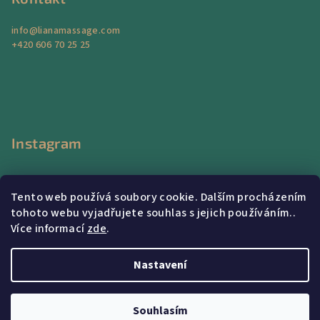
info
@
lianamassage.com
+420 606 70 25 25
Instagram
Tento web používá soubory cookie. Dalším procházením
tohoto webu vyjadřujete souhlas s jejich používáním..
Více informací
zde
.
Sledovat na Instagramu
Nastavení
Copyright 2026
Liana Massage Center
. Všechna práva
vyhrazena.
Souhlasím