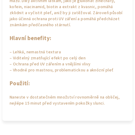
mazu. Díky aktivním látkám, jako je glukonát zinečnatý,
kofein, niacinamid, biotin a extrakt z kvasnic, pomáhá
zklidnit a vyčistit pleť, aniž by ji zatěžoval. Zároveň působí
jako účinná ochrana proti UV záření a pomáhá předcházet
známkám předčasného stárnutí.
Hlavní benefity:
– Lehká, nemastná textura
– Viditelný zmatňující efekt po celý den
– Ochrana před UV zářením a vnějšími vlivy
– Vhodné pro mastnou, problematickou a aknózní pleť
Použití:
Naneste v dostatečném množství rovnoměrně na obličej,
nejlépe 15 minut před vystavením pokožky slunci.