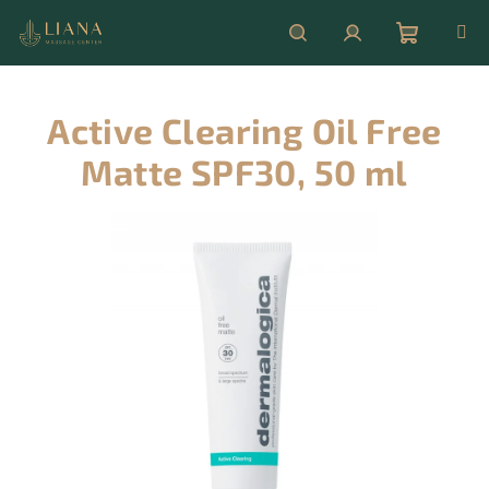
Přejít
na
obsah
Nákupní
Hledat
Přihlášení
Active Clearing Oil Free
košík
Matte SPF30, 50 ml