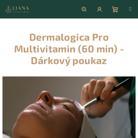
Přejít
na
obsah
Nákupní
Hledat
Přihlášení
Dermalogica Pro
košík
Multivitamin (60 min) -
Dárkový poukaz