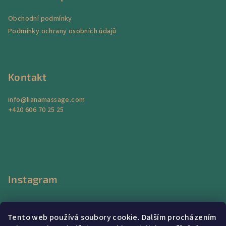
a
Obchodní podmínky
t
Podmínky ochrany osobních údajů
í
Kontakt
info
@
lianamassage.com
+420 606 70 25 25
Instagram
Tento web používá soubory cookie. Dalším procházením