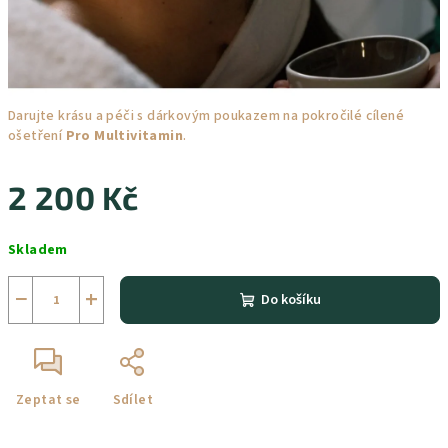
Darujte krásu a péči s dárkovým poukazem na pokročilé cílené
ošetření
Pro Multivitamin
.
2 200 Kč
Měrná
Skladem
cena:
−
+
Do košíku
Zeptat se
Sdílet