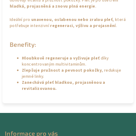
obnovují vitalitu a pružnost pokožky. Pleť je po ošetření
hladká, projasněná a znovu plná energie
.
Ideální pro
unavenou, oslabenou nebo zralou pleť
, která
potřebuje intenzivní
regeneraci, výživu a projasnění
.
Benefity:
Hloubkově regeneruje a vyživuje pleť
díky
koncentrovaným multivitaminům.
Zlepšuje pružnost a pevnost pokožky
, redukuje
jemné linky.
Zanechává pleť hladkou, projasněnou a
revitalizovanou.
Z
á
p
Informace pro vás