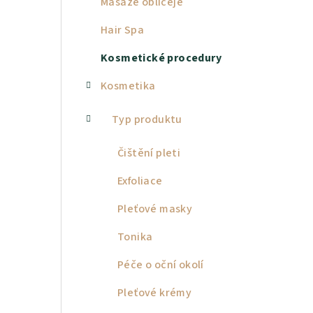
Masáže obličeje
a
Hair Spa
n
Kosmetické procedury
n
Kosmetika
í
p
Typ produktu
a
Čištění pleti
n
Exfoliace
e
Pleťové masky
l
Tonika
Péče o oční okolí
Pleťové krémy