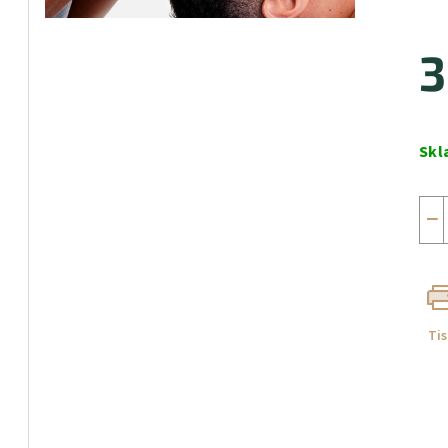
3
Měr
cen
Skl
−
Ti