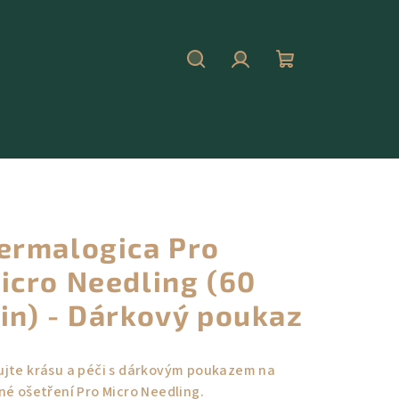
Hledat
Přihlášení
Nákupní
košík
ermalogica Pro
icro Needling (60
in) - Dárkový poukaz
ujte krásu a péči s dárkovým poukazem na
ené ošetření Pro Micro Needling.