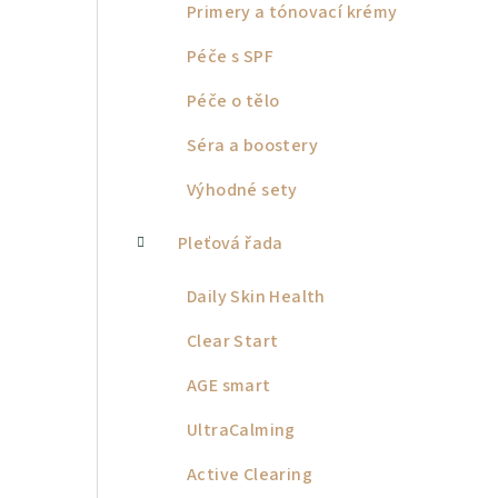
Primery a tónovací krémy
Péče s SPF
Péče o tělo
Séra a boostery
Výhodné sety
Pleťová řada
Daily Skin Health
Clear Start
AGE smart
UltraCalming
Active Clearing