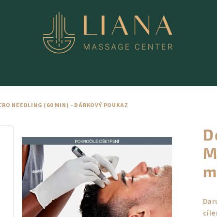
RO NEEDLING (60 MIN) - DÁRKOVÝ POUKAZ
D
M
m
Dar
cíl