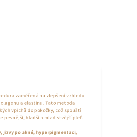
ocedura zaměřená na zlepšení vzhledu
kolagenu a elastinu. Tato metoda
ckých vpichů do pokožky, což spouští
 pevnější, hladší a mladistvější pleť.
ky, jizvy po akné, hyperpigmentaci,