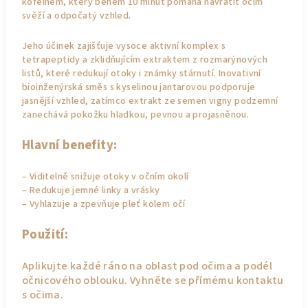
kofeinem, který během 10 minut pomáhá navrátit očím
svěží a odpočatý vzhled.
Jeho účinek zajišťuje vysoce aktivní komplex s
tetrapeptidy a zklidňujícím extraktem z rozmarýnových
listů, které redukují otoky i známky stárnutí. Inovativní
bioinženýrská směs s kyselinou jantarovou podporuje
jasnější vzhled, zatímco extrakt ze semen vigny podzemní
zanechává pokožku hladkou, pevnou a projasněnou.
Hlavní benefity:
– Viditelně snižuje otoky v očním okolí
– Redukuje jemné linky a vrásky
– Vyhlazuje a zpevňuje pleť kolem očí
Použití:
Aplikujte každé ráno na oblast pod očima a podél
očnicového oblouku. Vyhněte se přímému kontaktu
s očima.