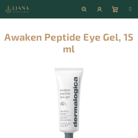
Přejít
na
obsah
Nákupní
Hledat
Přihlášení
Awaken Peptide Eye Gel, 15
košík
ml