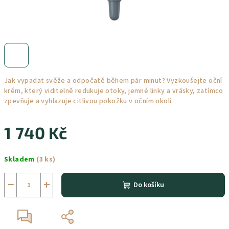
Jak vypadat svěže a odpočatě během pár minut? Vyzkoušejte oční
krém, který viditelně redukuje otoky, jemné linky a vrásky, zatímco
zpevňuje a vyhlazuje citlivou pokožku v očním okolí.
1 740 Kč
Měrná
Skladem
(3 ks)
cena:
−
+
Do košíku