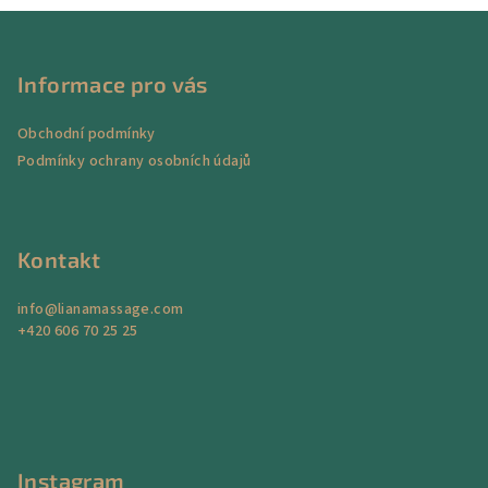
Z
á
p
Informace pro vás
a
Obchodní podmínky
t
Podmínky ochrany osobních údajů
í
Kontakt
info
@
lianamassage.com
+420 606 70 25 25
Instagram